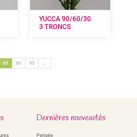
YUCCA 90/60/30
3 TRONCS
88
89
90
→
s
Dernières nouveautés
eures
Pensée