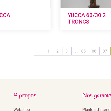
CCA
YUCCA 60/30 2
TRONCS
←
1
2
3
…
85
86
87
A propos
Nos gamme
Webshop
Plantes d'intéri