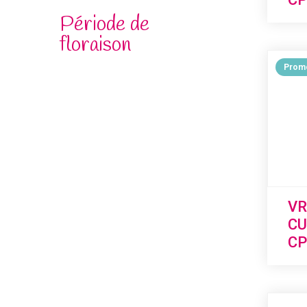
Période de
floraison
Promo
VR
CU
CP