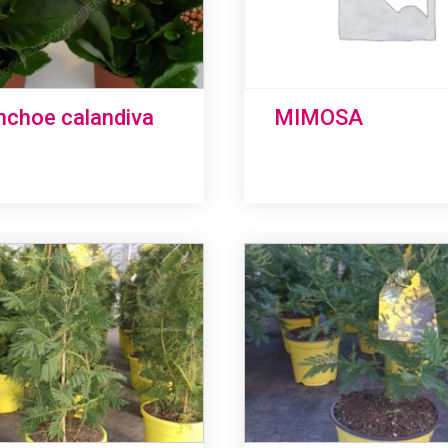
nchoe calandiva
MIMOSA