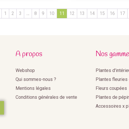
1
2
3
…
8
9
10
11
12
13
14
15
16
17
A propos
Nos gamme
Webshop
Plantes d'intéri
Qui sommes-nous ?
Plantes fleuries
Mentions légales
Fleurs coupées
Conditions générales de vente
Plantes de pépi
Accessoires x p