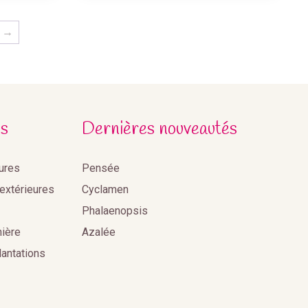
→
s
Dernières nouveautés
eures
Pensée
 extérieures
Cyclamen
Phalaenopsis
nière
Azalée
lantations