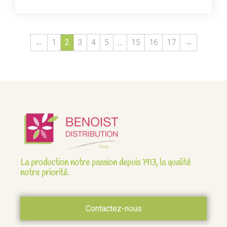
←
1
2
3
4
5
…
15
16
17
→
La production notre passion depuis 1913, la qualité
notre priorité.
Contactez-nous