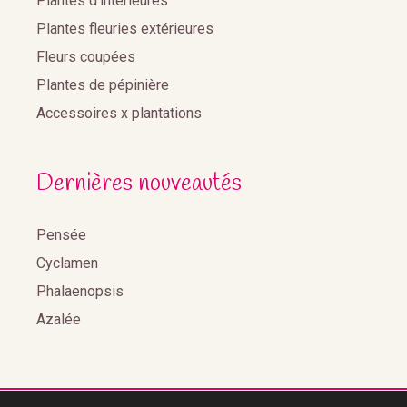
Plantes d'intérieures
Plantes fleuries extérieures
Fleurs coupées
Plantes de pépinière
Accessoires x plantations
Dernières nouveautés
Pensée
Cyclamen
Phalaenopsis
Azalée
2020©Benoist Distribution •
Réalisation Agence web