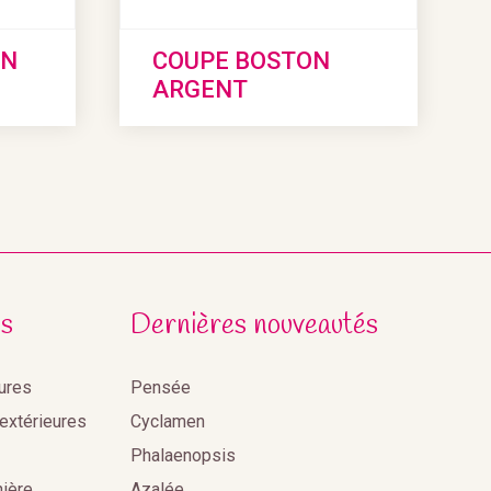
ON
COUPE BOSTON
ARGENT
s
Dernières nouveautés
eures
Pensée
 extérieures
Cyclamen
Phalaenopsis
nière
Azalée