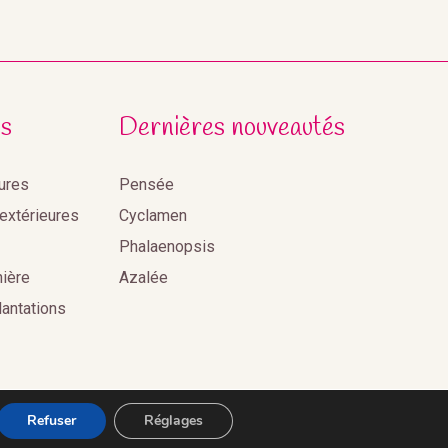
s
Dernières nouveautés
eures
Pensée
 extérieures
Cyclamen
Phalaenopsis
nière
Azalée
lantations
Refuser
Réglages
s