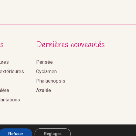
s
Dernières nouveautés
eures
Pensée
 extérieures
Cyclamen
Phalaenopsis
nière
Azalée
lantations
Refuser
Réglages