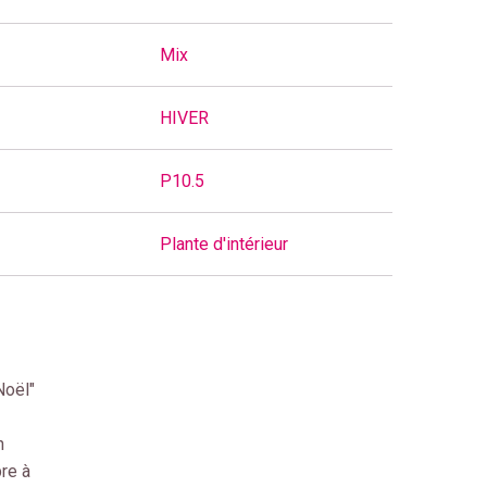
Mix
HIVER
P10.5
Plante d'intérieur
Noël"
n
bre à