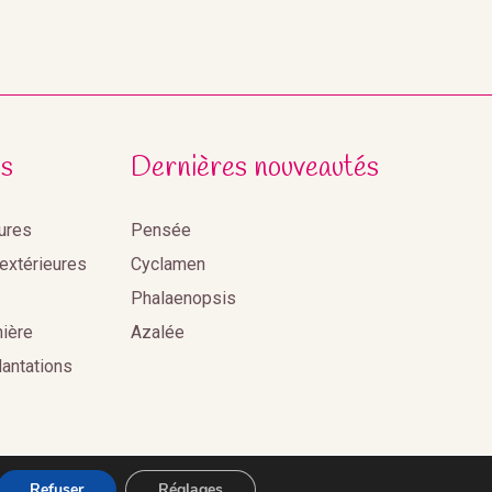
s
Dernières nouveautés
eures
Pensée
 extérieures
Cyclamen
Phalaenopsis
nière
Azalée
lantations
Refuser
Réglages