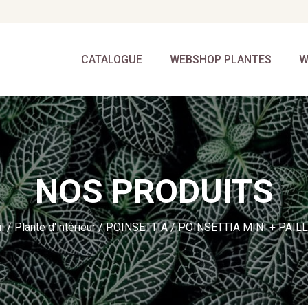
CATALOGUE
WEBSHOP PLANTES
W
NOS PRODUITS
l
/
Plante d'intérieur
/
POINSETTIA
/ POINSETTIA MINI + PAIL