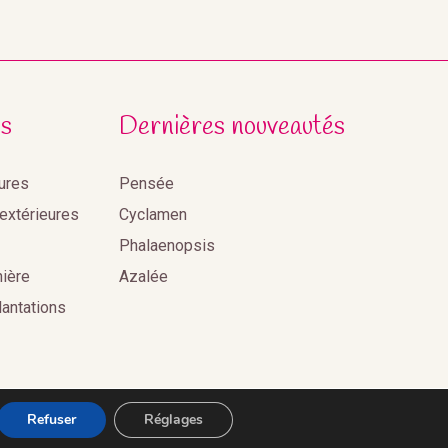
s
Dernières nouveautés
eures
Pensée
 extérieures
Cyclamen
Phalaenopsis
nière
Azalée
lantations
Refuser
Réglages
s