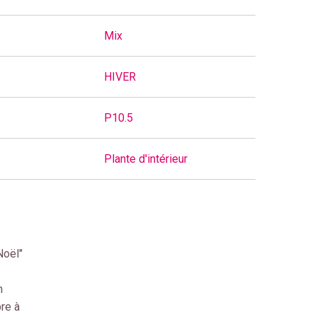
Mix
HIVER
P10.5
Plante d'intérieur
Noël"
n
bre à