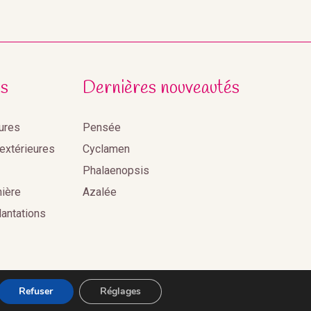
s
Dernières nouveautés
eures
Pensée
 extérieures
Cyclamen
Phalaenopsis
nière
Azalée
lantations
Refuser
Réglages
s