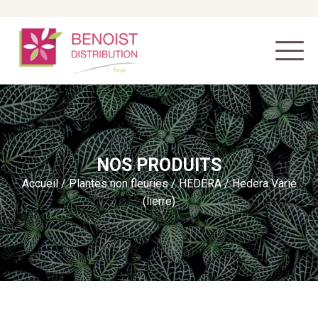
NOS PRODUITS
Accueil
/
Plantes non fleuries
/
HEDERA
/ Hedera Varié
(lierre)