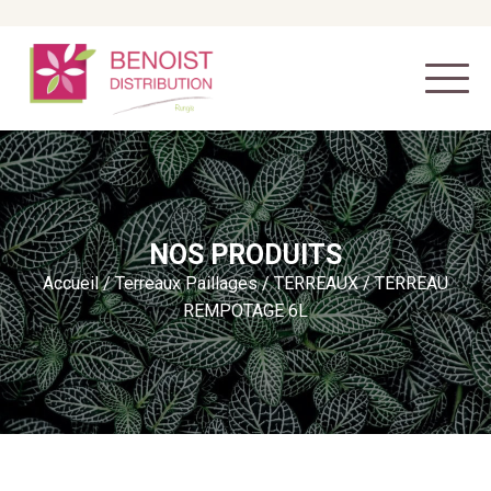
NOS PRODUITS
Accueil
/
Terreaux Paillages
/
TERREAUX
/ TERREAU
REMPOTAGE 6L