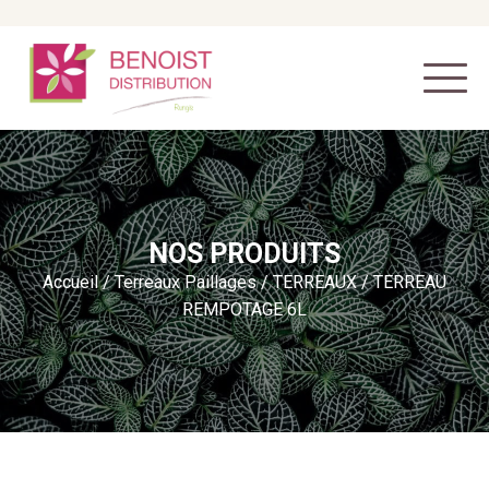
NOS PRODUITS
Accueil
/
Terreaux Paillages
/
TERREAUX
/ TERREAU
REMPOTAGE 6L